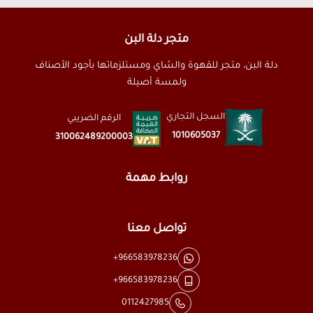
متجر دلة البن
دلة البن، متجر للقهوة والشاي ومستلزماتها بأجود الأصناف
ولمسة أصيلة
السجل التجاري
الرقم الضريبي
1010605037
310062489200003
روابط مهمة
تواصل معنا
+966583978236
+966583978236
0112427985