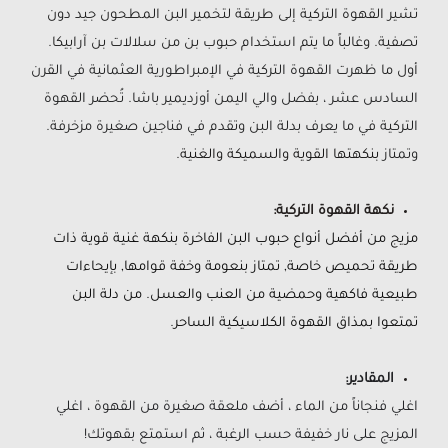
تشير القهوة التركية إلى طريقة لتخمير البن المطحون جيد دون
تصفية. وغالباً ما يتم استخدام حبوب بن من سلالات بن آرابيكا.
أول ما
ظهرت القهوة التركية في الإمبراطورية العثمانية في القرن
السادس عشر ، بفضل والي اليمن أوزديمير باشا. تُحضر القهوة
التركية في ما يعرف بدلة البن وتقدم في فناجين صغيرة مزخرفة.
وتمتاز
بنكهتها القوية والسميكة والغنية.
نكهة القهوة التركية:
مزيج من أفضل أنواع حبوب البن الفاخرة بنكهة غنية قوية ذات
طريقة تحميص خاصة, تمتاز بنعومة وخفة قوامها, بإيحاءات
طبيعية فاكهية وحمضية من العنب والعسل. من دلة البن
تمتعوا بمذاق القهوة الكلاسيكية الساحر.
المقادير:
اغلي فنجاناً من الماء ، أضف ملعقة صغيرة من القهوة ، اغلي
المزيج على نار خفيفة حسب الرغبة ، ثم استمتع بقهوتك!