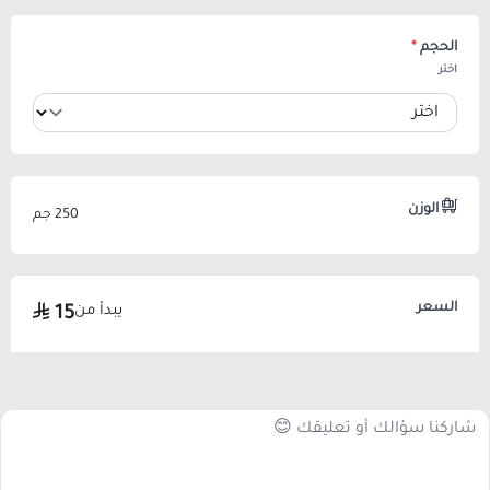
الحجم
*
اختر
الوزن
250 جم
السعر
يبدأ من
15