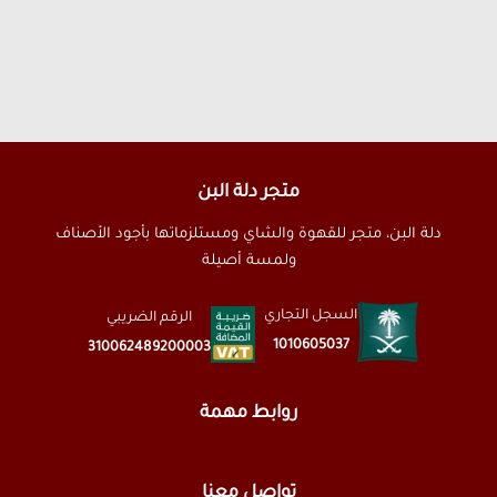
متجر دلة البن
دلة البن، متجر للقهوة والشاي ومستلزماتها بأجود الأصناف
ولمسة أصيلة
السجل التجاري
الرقم الضريبي
1010605037
310062489200003
روابط مهمة
تواصل معنا