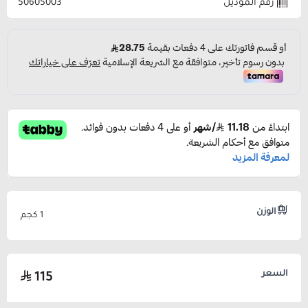
رقم الموديل
50605003
الوزن
1 كجم
السعر
115