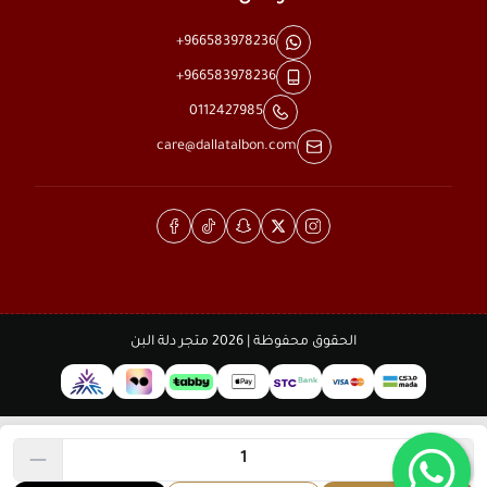
+966583978236
+966583978236
0112427985
care@dallatalbon.com
الحقوق محفوظة | 2026
متجر دلة البن