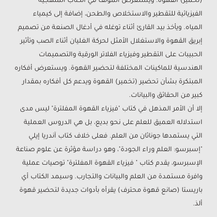
(تخمير) القهوة. ويستعرض المؤلف في الكتاب المنهجية
الفيزيائية للتقطير والاستخلاص والطحن، إضافة إلى كيمياء
المياه. ويأخذ بيد القارئ أثناء توغله في أدغال الصنعة من تصميم
إبريق القهوة والاستغلال الأمثل لحركة الغليان أثناء الصب وتأثير
الحبيبات على التقطير وفيزياء الفلاتر الورقية والتصميمات
الهندسية للماكينات المختلفة لتحضير القهوة. ويستعرض أفكاره
المبتكرة بشأن تحضير (تخمير) القهوة ويدعم كل أفكاره بمقدار
كبير من الحقائق والبيانات.
إلا أن الأمر المذهل في كتاب "فيزياء القهوة المفلترة" ليس مدى
استدلاله العميق للعلم على نحو بديع، بل هي الدروس العملية
التي يستمدها جوناثان من العلم. فعلى خلاف كتاب آندريا إيلي
"إسبرسو: العلم وراء الجودة"، وهو دراسة مؤثرة عن علوم صناعة
الإسبرسو، يقدم كتاب " فيزياء القهوة المفلترة" توصيات عملية
وافرة مستمدة من العلم والبيانات والتجارب. وسيمد الكتاب أي
باريستا (صانع قهوة محترف) يقرأه بأدوات جديدة لتحضير قهوة
ألذ.