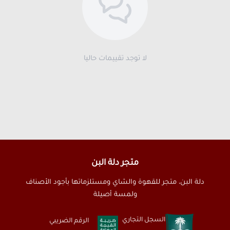
لا توجد تقييمات حاليا
متجر دلة البن
دلة البن، متجر للقهوة والشاي ومستلزماتها بأجود الأصناف
ولمسة أصيلة
السجل التجاري
الرقم الضريبي