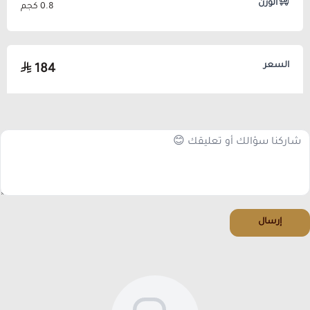
الوزن
0.8 كجم
السعر
184
إرسال