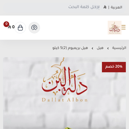
العربية
|
0
0
متجر دلة البن
الرئيسية
هيل
هيل بريميوم (2)5 كيلو
20% خصم