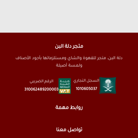
متجر دلة البن
دلة البن، متجر للقهوة والشاي ومستلزماتها بأجود الأصناف
ولمسة أصيلة
السجل التجاري
الرقم الضريبي
1010605037
310062489200003
روابط مهمة
تواصل معنا