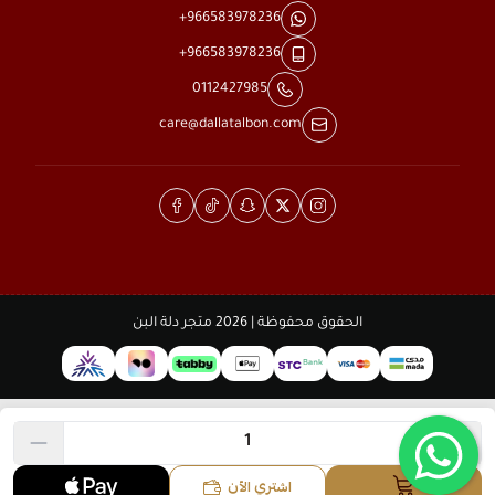
+966583978236
+966583978236
0112427985
care@dallatalbon.com
الحقوق محفوظة | 2026
متجر دلة البن
اشتري الآن