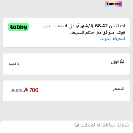
الوزن
5 كجم
السعر
700
875