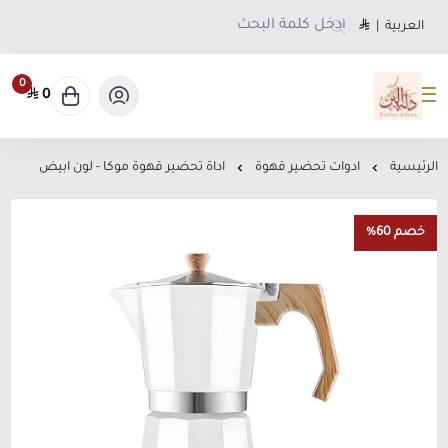
العربية
|
0
0
متجر دلة البن
الرئيسية
ادوات تحضير قهوة
اداة تحضير قهوة موكا - لون ابيض
خصم 60%