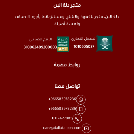
متجر دلة البن
دلة البن، متجر للقهوة والشاي ومستلزماتها بأجود الأصناف
ولمسة أصيلة
السجل التجاري
الرقم الضريبي
1010605037
310062489200003
روابط مهمة
تواصل معنا
+966583978236
+966583978236
0112427985
care@dallatalbon.com