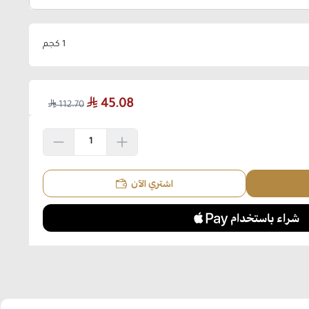
1 كجم
45.08
112.70
اشتري الآن