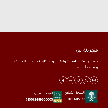
متجر دلة البن
دلة البن، متجر للقهوة والشاي ومستلزماتها بأجود الأصناف
ولمسة أصيلة
السجل التجاري
الرقم الضريبي
1010605037
310062489200003