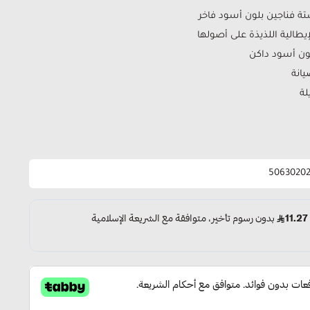
ة فناجين بلون أسود فاخر
يطالية اللذيذة على أصولها
ون أسود داكن
انة
لة
5063020