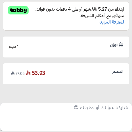
الوزن
1 كجم
السعر
53.93
77.05