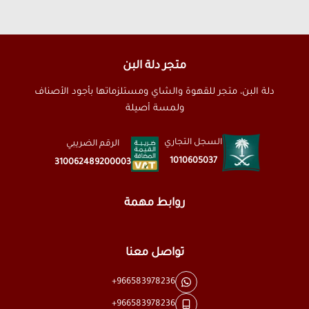
متجر دلة البن
دلة البن، متجر للقهوة والشاي ومستلزماتها بأجود الأصناف
ولمسة أصيلة
السجل التجاري
الرقم الضريبي
1010605037
310062489200003
روابط مهمة
تواصل معنا
+966583978236
+966583978236