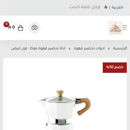
العربية
|
0
0
متجر دلة البن
الرئيسية
ادوات تحضير قهوة
اداة تحضير قهوة موكا - لون ابيض
خصم 30%