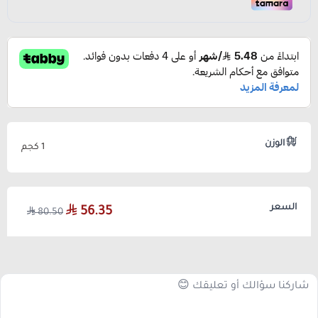
الوزن
1 كجم
السعر
56.35
80.50