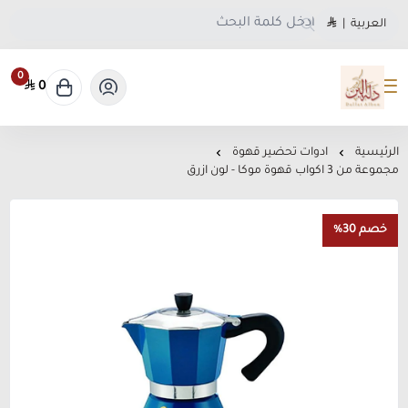
العربية
|
0
0
متجر دلة البن
الرئيسية
ادوات تحضير قهوة
مجموعة من 3 اكواب قهوة موكا - لون ازرق
خصم 30%