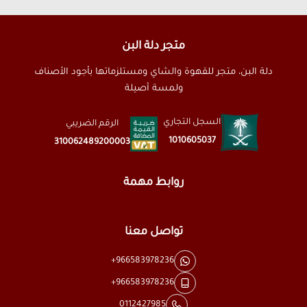
متجر دلة البن
دلة البن، متجر للقهوة والشاي ومستلزماتها بأجود الأصناف
ولمسة أصيلة
السجل التجاري
الرقم الضريبي
1010605037
310062489200003
روابط مهمة
تواصل معنا
+966583978236
+966583978236
0112427985