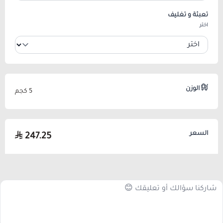
تعبئة و تغليف
اختر
الوزن
5 كجم
السعر
247.25