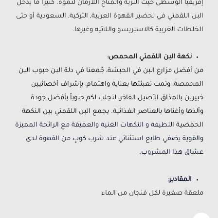
إفريقيا الوسطى حيث التربة والمناخ اللازمان لنموه. كثيراً ما يدخل
البن اللقمتي في تحضير القهوة العربية, التركية, السعودية أو حتى
الخلطات الغربية كالاسبريسو واللاتيه وغيرها.
نكهة البن اللقمتي المحمص:
من أفضل مزارع البن في الحبشة، جُمعنا في دلة البن حبوب البن
المحمصة، وتمت تعبئتها بعناية واهتمام، بإشراف أخصائيين
خبيرين بالمذاق الأصيل الفاخر، لنجلب لكم حبوباً بأفضل جودة
وألذها وأغناها بالعناصر الغذائية. يجمع البن اللقمتي بين النكهة
الحمضية
اللطيفة و النكهات الغنية والعميقة مع الرائحة المميزة
والقوية يضفي طابع استثنائي عند شرب كوبٍ من القهوة لدى
عشاق هذا المشروب.
المقادير:
ملعقة صغيرة لكل فنجان من الماء