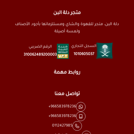
متجر دلة البن
دلة البن، متجر للقهوة والشاي ومستلزماتها بأجود الأصناف
ولمسة أصيلة
السجل التجاري
الرقم الضريبي
1010605037
310062489200003
روابط مهمة
تواصل معنا
+966583978236
+966583978236
0112427985