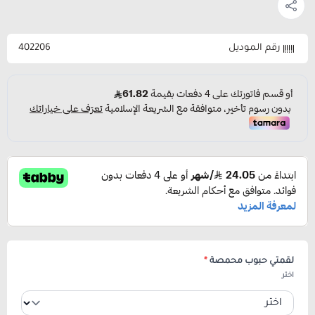
رقم الموديل
402206
لقمتي حبوب محمصة
*
اختر