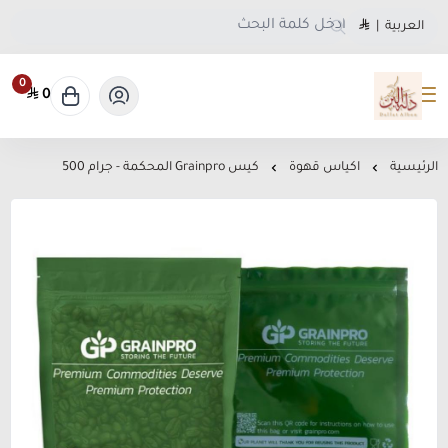
العربية
|
0
0
متجر دلة البن
الرئيسية
اكياس قهوة
كيس Grainpro المحكمة - جرام 500