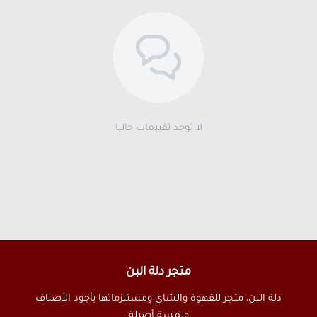
لا توجد تقييمات حاليا
متجر دلة البن
دلة البن، متجر للقهوة والشاي ومستلزماتها بأجود الأصناف
ولمسة أصيلة