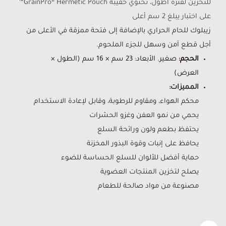
للتخزين لفترة أطول، تحتوي حقيبة GrainPro® Hermetic Pouch™
على اختبار يبلغ 2 سم أعلى
زيبلوك للحام الحراري بالإضافة إلى فتحة ممزقة في الأعلى من
أجل قطع آمن وسهل للجزء الملحوم.
الحجم:
صغير. الأبعاد: 23 سم × 16 سم (الطول ×
العرض)
المميزات:
محكم الهواء، ومقاوم للرطوبة، وقابل لإعادة الاستخدام
يحمي من نمو العفن وغزو الحشرات
يحتفظ بطعم ولون ورائحة السلع
يحافظ على إنبات وقوة البذور المخزنة
حماية أفضل للألوان للسلع الحساسة للضوء
يصلح لتخزين المنتجات العضوية
مصنوعة من مواد صالحة للطعام