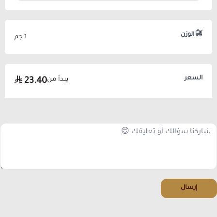
الوزن
1 جم
السعر
يبدأ من
23.40
إرسال