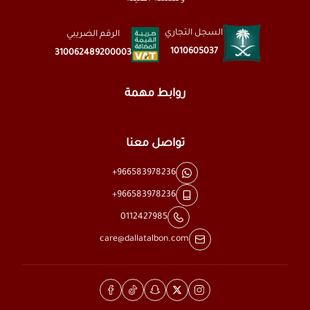
السجل التجاري
الرقم الضريبي
1010605037
310062489200003
روابط مهمة
تواصل معنا
+966583978236
+966583978236
0112427985
care@dallatalbon.com