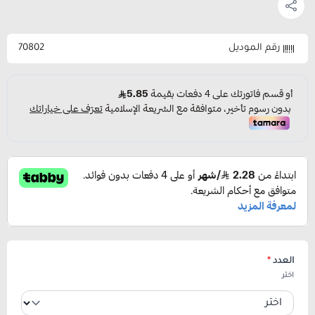
رقم الموديل
70802
العدد
*
اختر