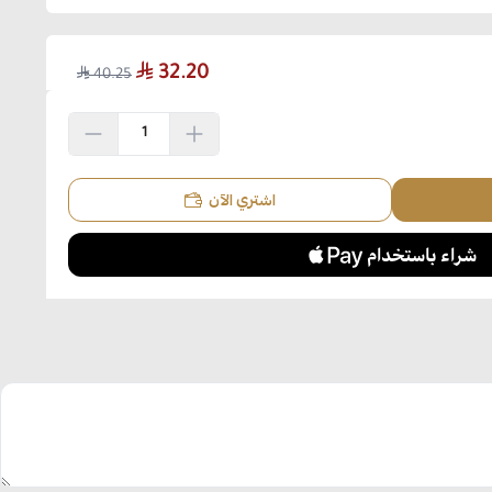
32.20
40.25
اشتري الآن