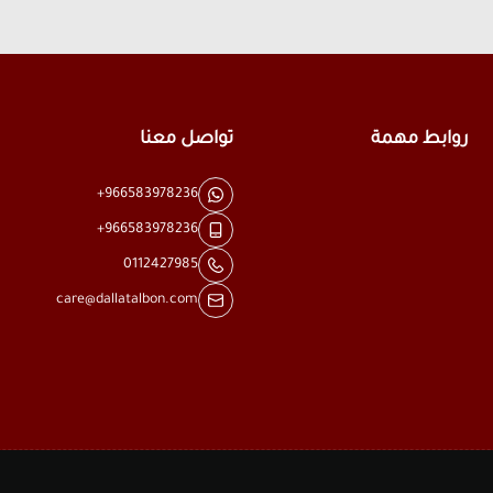
روابط مهمة
تواصل معنا
+966583978236
+966583978236
0112427985
care@dallatalbon.com