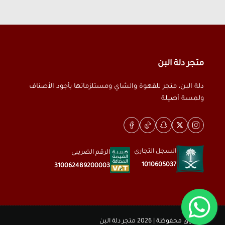
متجر دلة البن
دلة البن، متجر للقهوة والشاي ومستلزماتها بأجود الأصناف
ولمسة أصيلة
السجل التجاري
الرقم الضريبي
1010605037
310062489200003
الحقوق محفوظة | 2026
متجر دلة البن