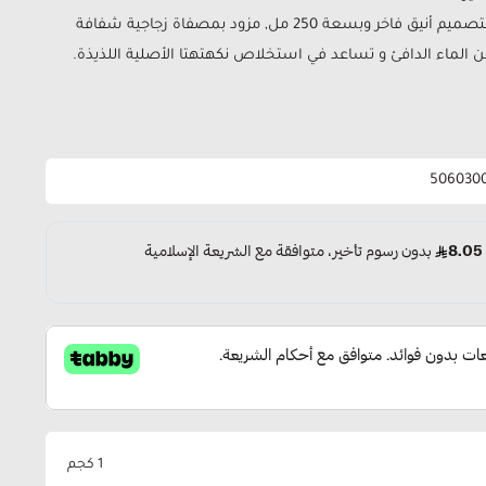
مع إبريق شاي زجاجي مقاوم للحرارة, بتصميم أنيق فاخر وبسعة 250 مل, مزود بمصفاة زجاجية شفافة
لماء الدافئ و تساعد في استخلاص نكهتهتا الأصلية اللذيذة.
506030
1 كجم