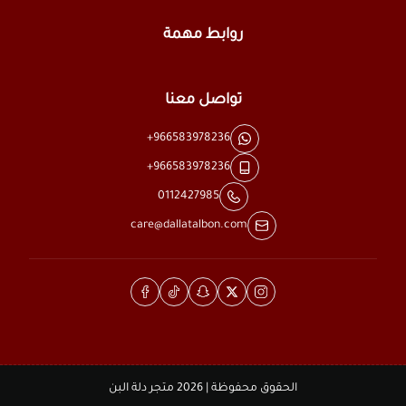
روابط مهمة
تواصل معنا
+966583978236
+966583978236
0112427985
care@dallatalbon.com
الحقوق محفوظة | 2026
متجر دلة البن