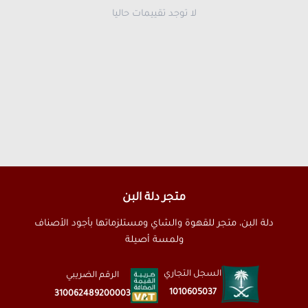
لا توجد تقييمات حاليا
متجر دلة البن
دلة البن، متجر للقهوة والشاي ومستلزماتها بأجود الأصناف
ولمسة أصيلة
السجل التجاري
الرقم الضريبي
1010605037
310062489200003