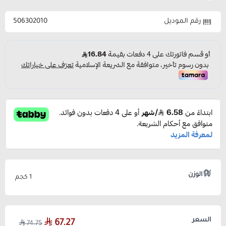
رقم الموديل
506302010
الوزن
1 كجم
السعر
67.27
74.75