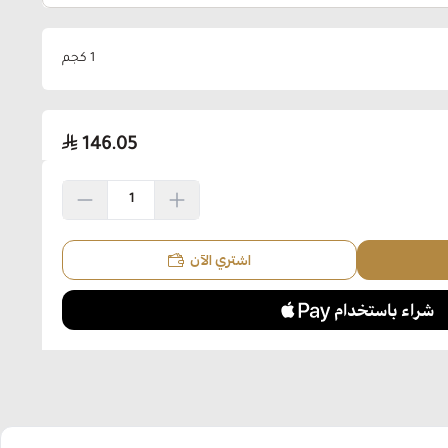
1 كجم
146.05
اشتري الآن