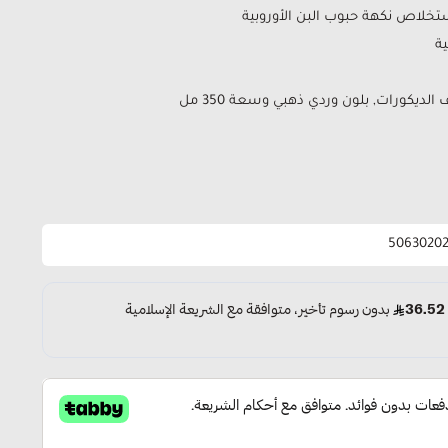
تخلاص نكهة حبوب البن الأوروبية
ة
لديكورات, بلون وردي ذهبي وسعة 350 مل
5063020