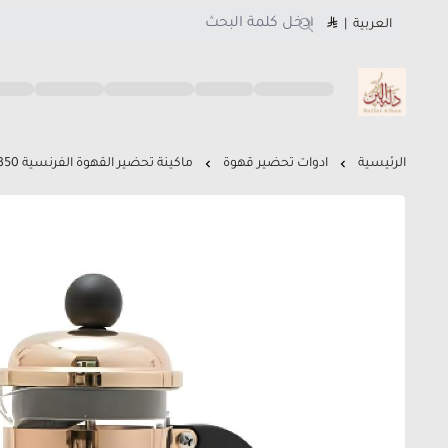
العربية
|
متجر دلة البن
الرئيسية
ادوات تحضير قهوة
ماكينة تحضير القهوة الفرنسية 350 مل - لون وردي ذهبي