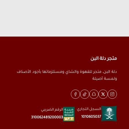
متجر دلة البن
دلة البن، متجر للقهوة والشاي ومستلزماتها بأجود الأصناف
ولمسة أصيلة
السجل التجاري
الرقم الضريبي
1010605037
310062489200003