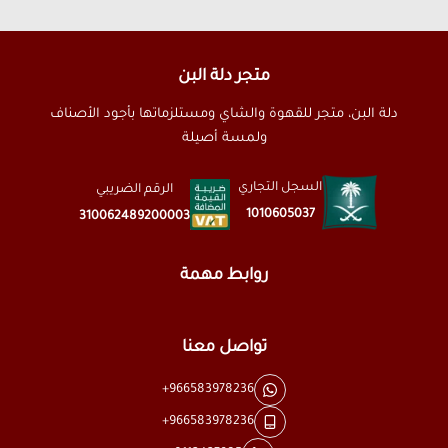
متجر دلة البن
دلة البن، متجر للقهوة والشاي ومستلزماتها بأجود الأصناف
ولمسة أصيلة
السجل التجاري
الرقم الضريبي
1010605037
310062489200003
روابط مهمة
تواصل معنا
+966583978236
+966583978236