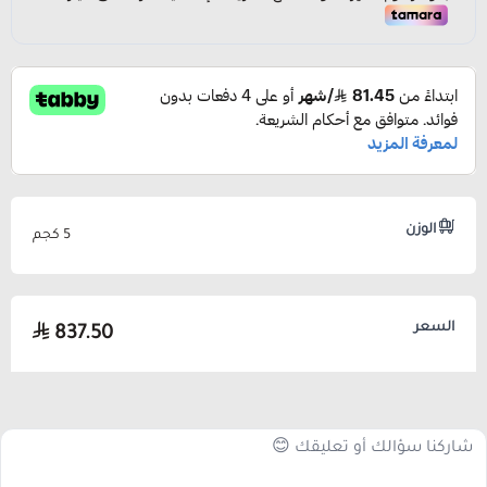
الوزن
5 كجم
السعر
837.50