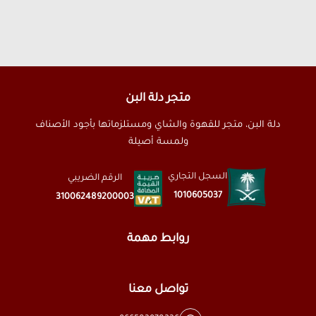
متجر دلة البن
دلة البن، متجر للقهوة والشاي ومستلزماتها بأجود الأصناف
ولمسة أصيلة
السجل التجاري
الرقم الضريبي
1010605037
310062489200003
روابط مهمة
تواصل معنا