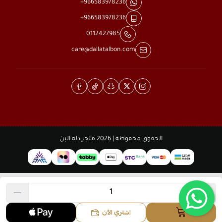
+966583978236
+966583978236
0112427985
care@dallatalbon.com
الحقوق محفوظة | 2026
متجر دلة البن
اشتري الآن