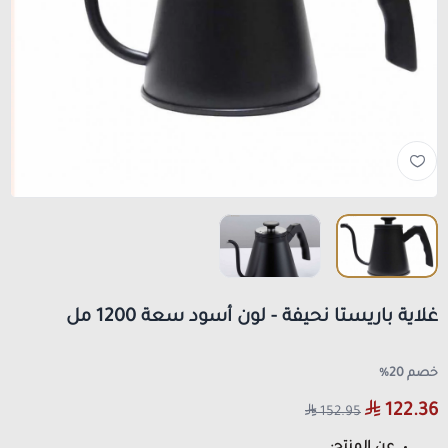
غلاية باريستا نحيفة - لون أسود سعة 1200 مل
خصم 20%
122.36
152.95
عن المنتج: