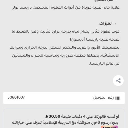
غلاية ماء (غلاية مويه) من أدوات القهوة المختصة, باريستا تولز
الميزات:
كوب قهوة مثالي يحتاج مياه بدرجة حرارة مثالية، وهذا بالضبط ما
تقدمه غلاية باريستا أديسون!
بتصميمها الأنيق والفريد, والتحكم السهل بدرجة الحرارة, وميزاتها
الاستثنائية, يجعلها قطعة ضرورية ومناسبة للخبراء والمبتدئين
في عالم الباريستا.
رقم الموديل
50601007