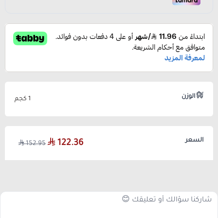
الوزن
1 كجم
السعر
122.36
152.95