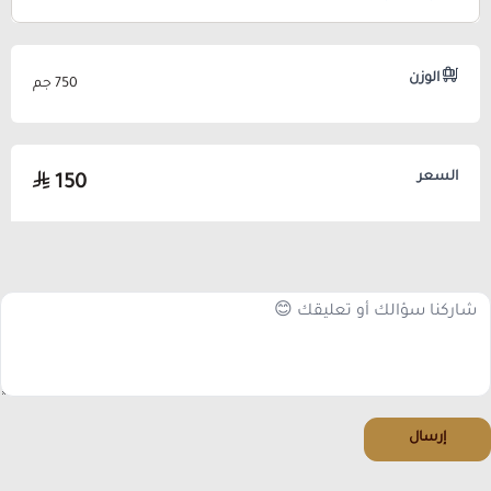
الوزن
750 جم
السعر
150
إرسال