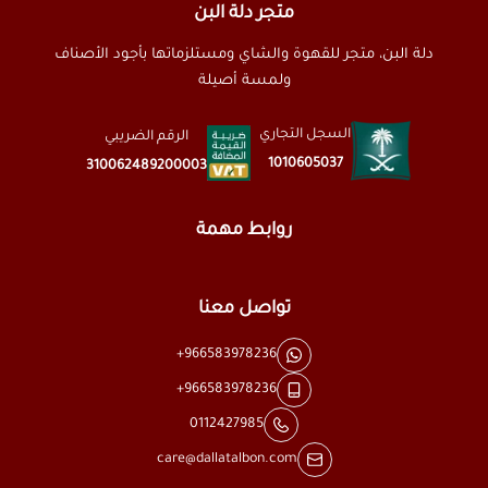
متجر دلة البن
دلة البن، متجر للقهوة والشاي ومستلزماتها بأجود الأصناف
ولمسة أصيلة
السجل التجاري
الرقم الضريبي
1010605037
310062489200003
روابط مهمة
تواصل معنا
+966583978236
+966583978236
0112427985
care@dallatalbon.com