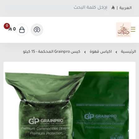
العربية
|
0
0
متجر دلة البن
الرئيسية
اكياس قهوة
كيس Grainpro المحكمة - 15 كيلو