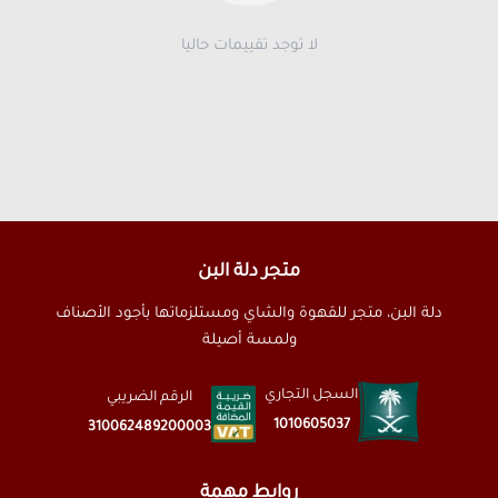
لا توجد تقييمات حاليا
متجر دلة البن
دلة البن، متجر للقهوة والشاي ومستلزماتها بأجود الأصناف
ولمسة أصيلة
السجل التجاري
الرقم الضريبي
1010605037
310062489200003
روابط مهمة