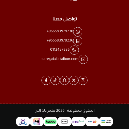
تواصل معنا
+966583978236
+966583978236
0112427985
care@dallatalbon.com
الحقوق محفوظة | 2026
متجر دلة البن