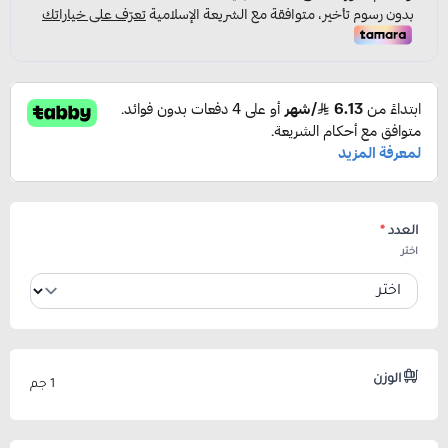
العدد
*
اختر
الوزن
1 جم