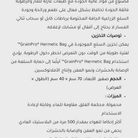
مصنوع من مواد عالية الجودة مع طبقات عازلة للغاز والرطوبة
فائقة الجودة تحافظ بشكل فعال على طعم ورائحة وجودة
السلع الزراعية الجافة المختومة برباطات كابل أو سحاب ثنائي
المسار لا يحتاج إلى أقفال أو مشابك لإغلاقه.
توصيات التخزين:
يمكن تخزين السلع الموجودة في GrainPro® Hermetic Bag™
لفترة طويلة من الوقت دون التعرض لخطر دخول الرطوبة. يؤدي
استخدام GrainPro® Hermetic Bag™ أيضًا إلى حماية السلعة من
الإصابة بالحشرات ونمو العفن وإنتاج الأفلاتوكسين.
الحجم
صغير. الأبعاد: 70 سم × 40 سم (الطول ×
العرض)
الميزات :
محمولة، محكمة الغلق، مقاومة للماء، وقابلة لإعادة
الاستخدام
أكثر إحكاما للهواء بمقدار 500 مرة من البلاستيك العادي
يحمي من نمو العفن والإصابة بالحشرات