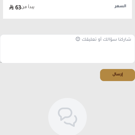
السعر
يبدأ من
63
إرسال