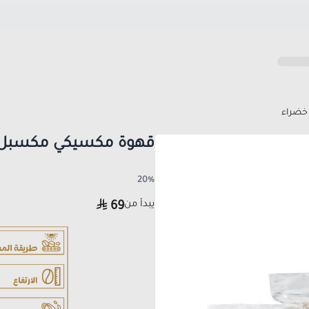
خضراء
قهوة مكسيكي مكسبل 
20%
يبدأ من
69