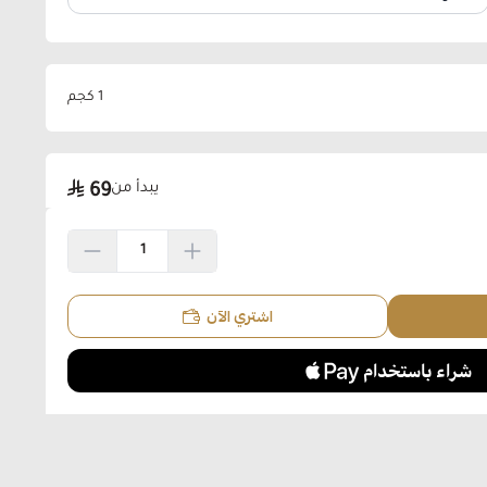
1 كجم
يبدأ من
69
اشتري الآن