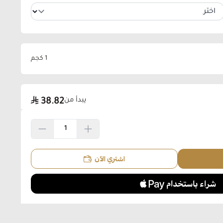
1 كجم
يبدأ من
38.82
اشتري الآن