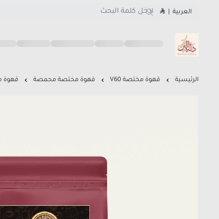
العربية
|
متجر دلة البن
الرئيسية
قهوة مختصة V60
قهوة مختصة محمصة
قهوة م