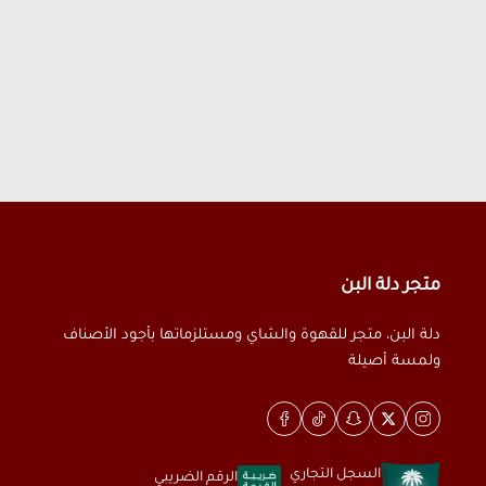
متجر دلة البن
دلة البن، متجر للقهوة والشاي ومستلزماتها بأجود الأصناف
ولمسة أصيلة
السجل التجاري
الرقم الضريبي