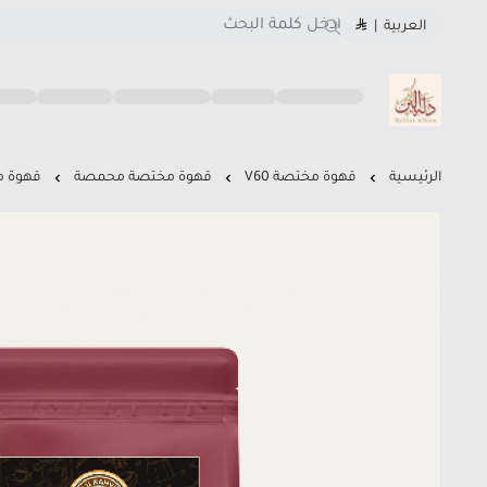
العربية
|
متجر دلة البن
الرئيسية
قهوة مختصة V60
قهوة مختصة محمصة
قهوة م