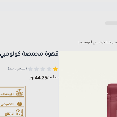
حمصة كولومبي أغوستينو
قهوة محمصة كولومبي 
(تقييم واحد)
يبدأ من
44.25