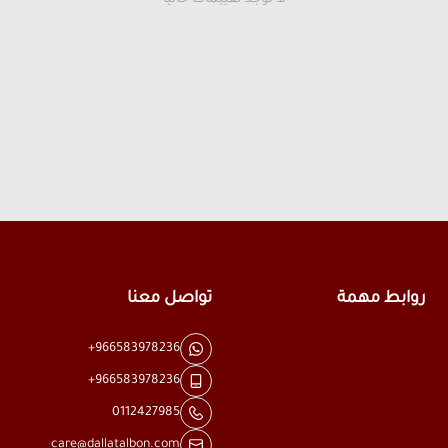
روابط مهمة
تواصل معنا
+966583978236
+966583978236
0112427985
care@dallatalbon.com