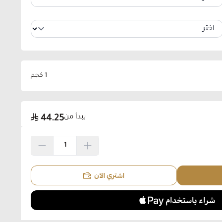
1 كجم
يبدأ من
44.25
اشتري الآن