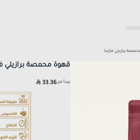
مصة برازيلي فازندا
قهوة محمصة برازيلي فا
يبدأ من
33.36