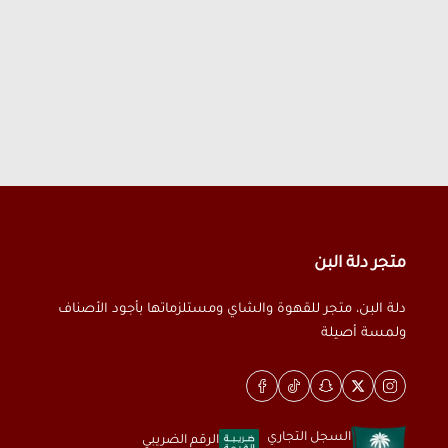
متجر دلة البن
دلة البن، متجر للقهوة والشاي ومستلزماتها بأجود الأصناف
ولمسة أصيلة
السجل التجاري
الرقم الضريبي