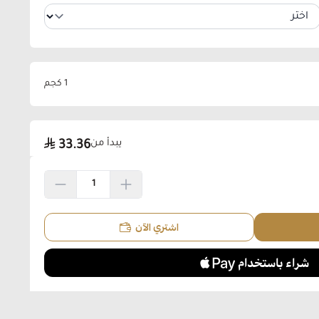
1 كجم
يبدأ من
33.36
اشتري الآن