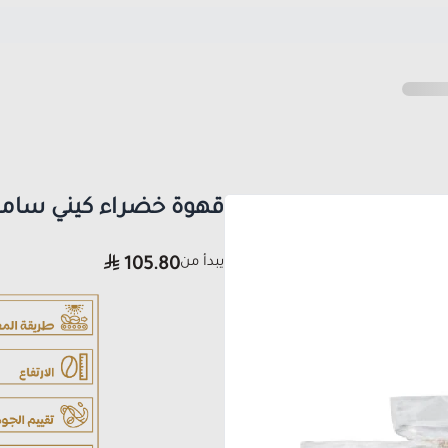
قهوة خضراء كيني سامب
يبدأ من
105.80