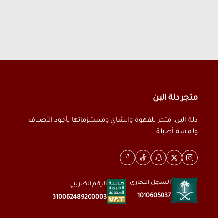
متجر دلة البن
دلة البن، متجر للقهوة والشاي ومستلزماتها بأجود الأصناف
ولمسة أصيلة
السجل التجاري
الرقم الضريبي
1010605037
310062489200003