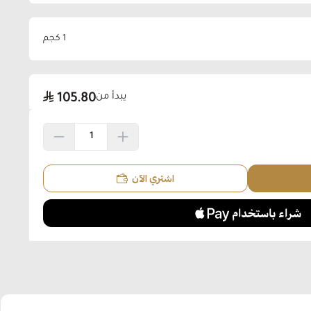
1 كجم
يبدأ من
105.80
اشتري الآن