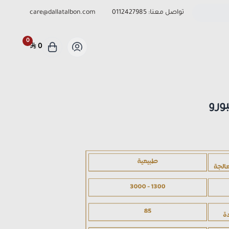
تواصل معنا:
0112427985
care@dallatalbon.com
0
0
ورو