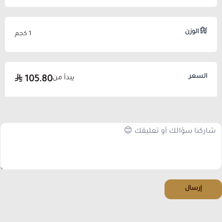
الوزن
1 كجم
السعر
يبدأ من
105.80
إرسال