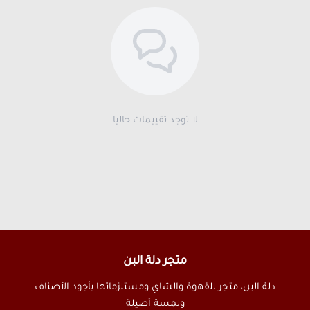
لا توجد تقييمات حاليا
متجر دلة البن
دلة البن، متجر للقهوة والشاي ومستلزماتها بأجود الأصناف
ولمسة أصيلة