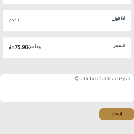
الوزن
1 كجم
السعر
يبدأ من
75.90
إرسال