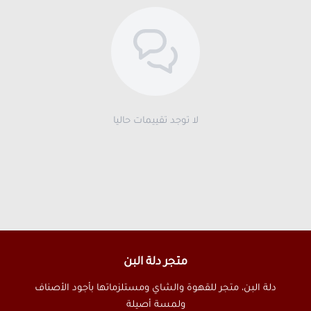
لا توجد تقييمات حاليا
متجر دلة البن
دلة البن، متجر للقهوة والشاي ومستلزماتها بأجود الأصناف
ولمسة أصيلة