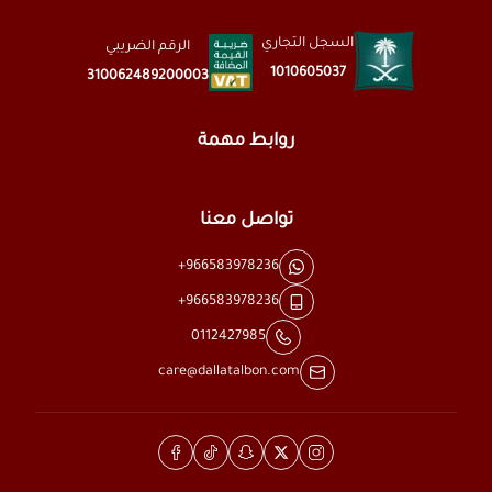
السجل التجاري
الرقم الضريبي
1010605037
310062489200003
روابط مهمة
تواصل معنا
+966583978236
+966583978236
0112427985
care@dallatalbon.com