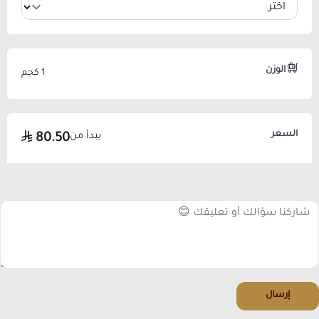
الوزن
1 كجم
السعر
يبدأ من
80.50
إرسال