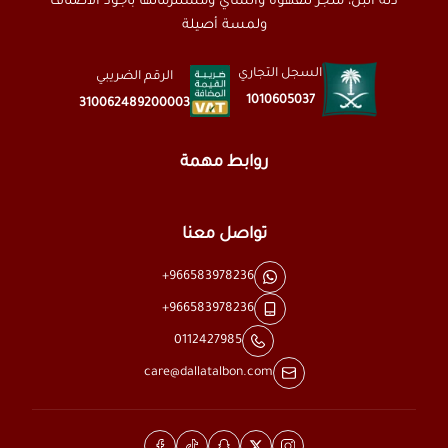
دلة البن، متجر للقهوة والشاي ومستلزماتها بأجود الأصناف
ولمسة أصيلة
السجل التجاري
الرقم الضريبي
1010605037
310062489200003
روابط مهمة
تواصل معنا
+966583978236
+966583978236
0112427985
care@dallatalbon.com