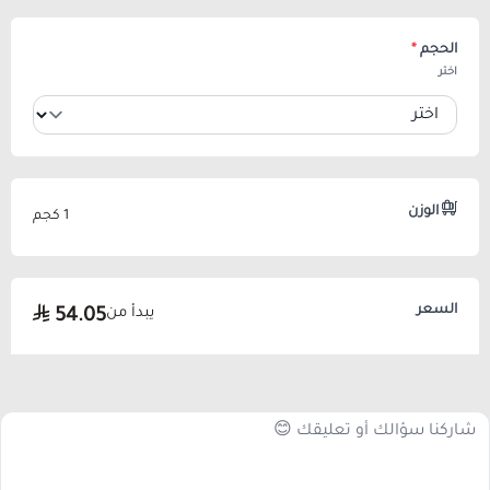
الحجم
*
اختر
الوزن
1 كجم
السعر
يبدأ من
54.05