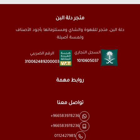
متجر دلة البن
دلة البن، متجر للقهوة والشاي ومستلزماتها بأجود الأصناف
ولمسة أصيلة
السجل التجاري
الرقم الضريبي
1010605037
310062489200003
روابط مهمة
تواصل معنا
+966583978236
+966583978236
0112427985