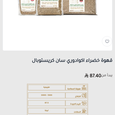
قهوة خضراء اكوادوري سان كريستوبال
يبدأ من
87.40