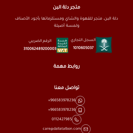
متجر دلة البن
دلة البن، متجر للقهوة والشاي ومستلزماتها بأجود الأصناف
ولمسة أصيلة
السجل التجاري
الرقم الضريبي
1010605037
310062489200003
روابط مهمة
تواصل معنا
+966583978236
+966583978236
0112427985
care@dallatalbon.com