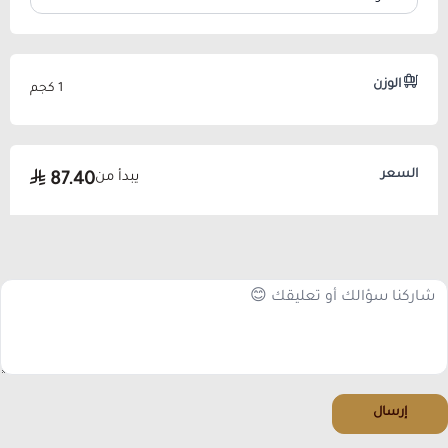
الوزن
1 كجم
السعر
يبدأ من
87.40
إرسال