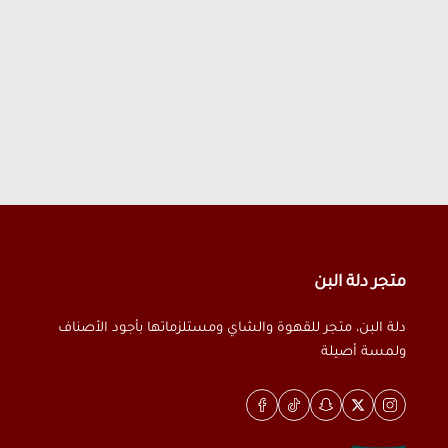
متجر دلة البن
دلة البن، متجر للقهوة والشاي ومستلزماتها بأجود الأصناف
ولمسة أصيلة