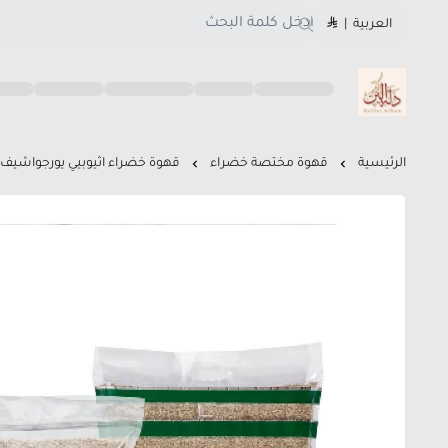
العربية
|
متجر دلة البن
الرئيسية
قهوة مختصة خضراء
قهوة خضراء اثيوبيي يورجواشيف