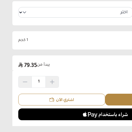
1 كجم
يبدأ من
79.35
اشتري الآن