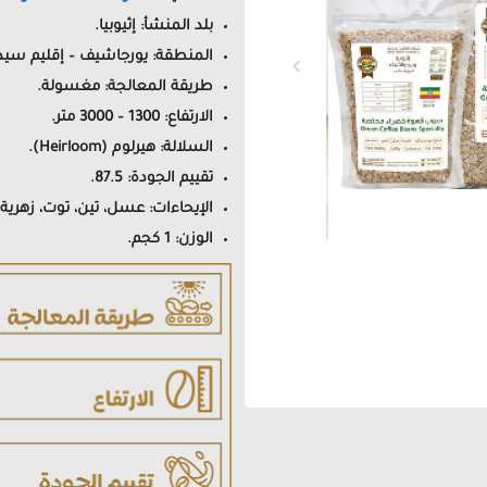
بلد المنشأ: إثيوبيا.
المنطقة: يورجاشيف – إقليم سيد
طريقة المعالجة: مغسولة.
الارتفاع: 1300 – 3000 متر.
السلالة: هيرلوم (Heirloom).
تقييم الجودة: 87.5.
الإيحاءات: عسل، تين، توت، زهرية.
الوزن: 1 كجم.