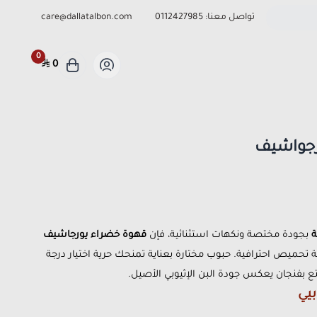
تواصل معنا:
0112427985
care@dallatalbon.com
0
0
رجواشيف
ة
بجودة مختصة ونكهات استثنائية، فإن
قهوة خضراء يورجاشيف
بة تحميص احترافية. حبوب مختارة بعناية تمنحك حرية اختيار درجة
بفنجان يعكس جودة البن الإثيوبي الأصيل.
يي