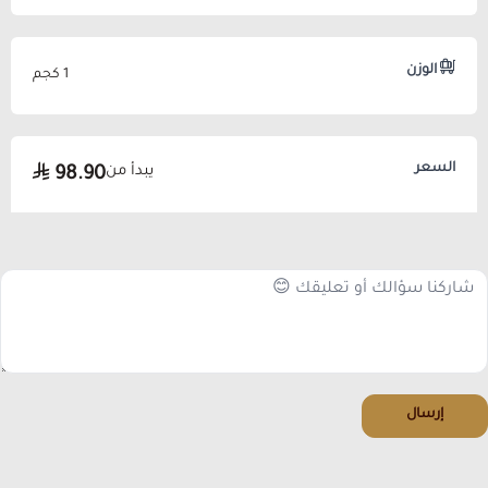
الوزن
1 كجم
السعر
يبدأ من
98.90
إرسال