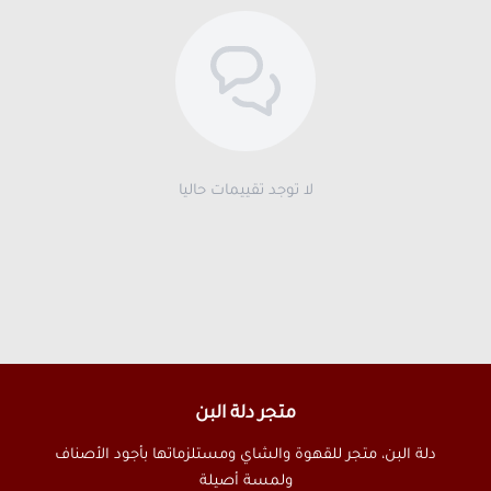
لا توجد تقييمات حاليا
متجر دلة البن
دلة البن، متجر للقهوة والشاي ومستلزماتها بأجود الأصناف
ولمسة أصيلة