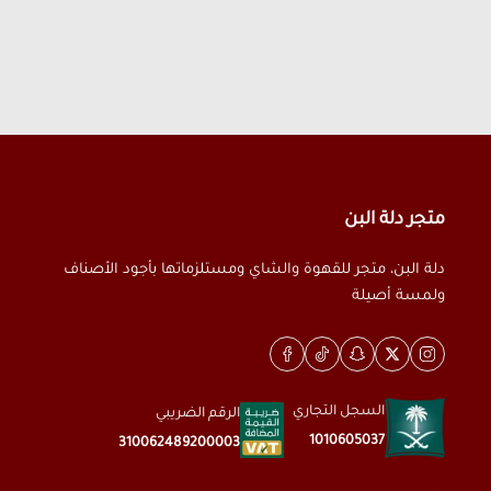
متجر دلة البن
دلة البن، متجر للقهوة والشاي ومستلزماتها بأجود الأصناف
ولمسة أصيلة
السجل التجاري
الرقم الضريبي
1010605037
310062489200003