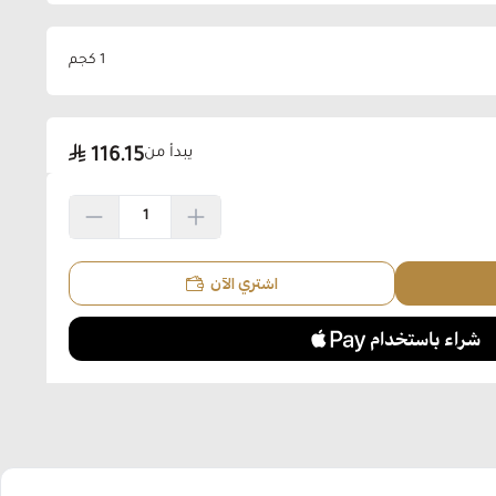
1 كجم
يبدأ من
116.15
اشتري الآن