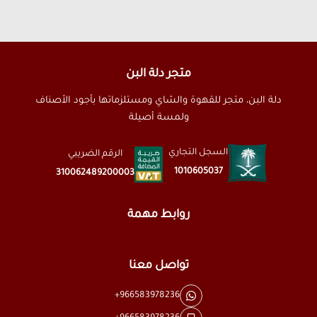
متجر دلة البن
دلة البن، متجر للقهوة والشاي ومستلزماتها بأجود الأصناف
ولمسة أصيلة
السجل التجاري
الرقم الضريبي
1010605037
310062489200003
روابط مهمة
تواصل معنا
+966583978236